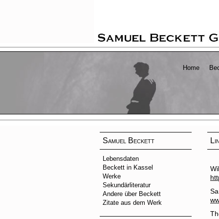
Home
Bec
Samuel Beckett
Li
Lebensdaten
Beckett in Kassel
Wi
Werke
ht
Sekundärliteratur
Sa
Andere über Beckett
ww
Zitate aus dem Werk
Th