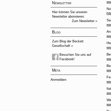
ww
Newsletter
No
Hier können Sie unseren
ht
Newsletter abonnieren:
Sa
Zum Newsletter »
ww
An
Blog
ww
Zum Blog der Beckett
He
Gesellschaft »
ww
Be
Besuchen Sie uns auf
ww
Facebook!
Be
Meta
ww
Fe
Anmelden
ww
It
ww
Wa
ww