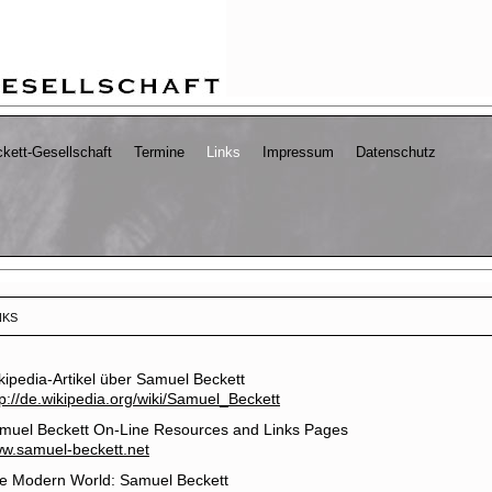
kett-Gesellschaft
Termine
Links
Impressum
Datenschutz
nks
kipedia-Artikel über Samuel Beckett
tp://de.wikipedia.org/wiki/Samuel_Beckett
muel Beckett On-Line Resources and Links Pages
w.samuel-beckett.net
e Modern World: Samuel Beckett