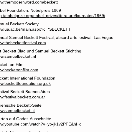
w.themodernword.com/beckett
bel Foundation: Nobelpreis 1969
tp://nobelprize.org/nobel_prizes/literature/laureates/1969/
muel Beckett Society
w.ua.ac.be/main.aspx?c=*SBECKETT
nual Samuel Beckett Festival, absurd arts festival, Las Vegas
w.thebeckettfestival.com
t Beckett Blad und Samuel Beckett Stichting
w.samuelbeckett.nl
ckett on Film
w.beckettonfilm.com
ckett International Foundation
w.beckettfoundation.org.uk
stival Beckett Buenos Aires
w.festivalbeckett.com.ar
alienische Beckett-Seite
w.samuelbeckett.it
rten auf Godot. Ausschnitte
w.youtube.com/watch?v=yb-jk1v2PPE&hl=d