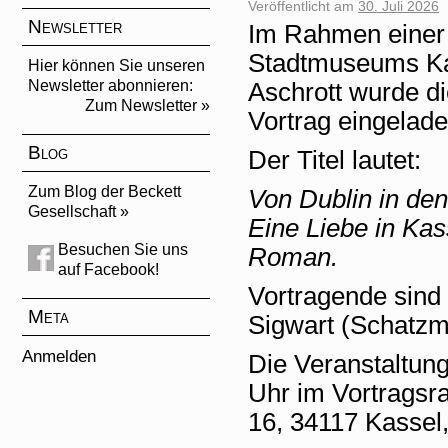
Veröffentlicht am
30. Juli 2026
Newsletter
Im Rahmen einer 
Stadtmuseums Ka
Hier können Sie unseren
Newsletter abonnieren:
Aschrott wurde d
Zum Newsletter »
Vortrag eingelade
Blog
Der Titel lautet:
Zum Blog der Beckett
Von Dublin in de
Gesellschaft »
Eine Liebe in Kas
Besuchen Sie uns
Roman.
auf Facebook!
Vortragende sind
Meta
Sigwart (Schatzme
Anmelden
Die Veranstaltun
Uhr im Vortragsr
16, 34117 Kassel, 