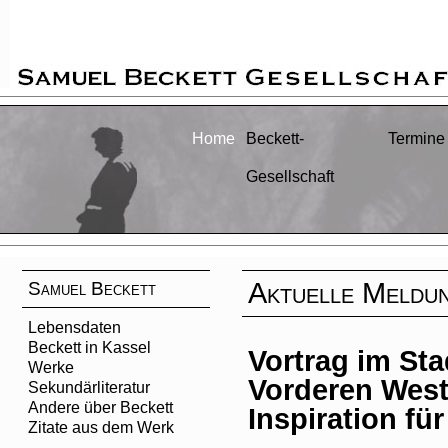
Home
Beckett-
Termine
Gesellschaft
Aktuelle Meldu
Samuel Beckett
Lebensdaten
Beckett in Kassel
Vortrag im St
Werke
Vorderen Weste
Sekundärliteratur
Andere über Beckett
Inspiration f
Zitate aus dem Werk