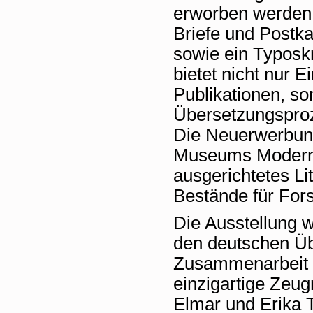
erworben werden
Briefe und Postk
sowie ein Typoskr
bietet nicht nur 
Publikationen, so
Übersetzungsproz
Die Neuerwerbung
Museums Moderne 
ausgerichtetes Li
Bestände für For
Die Ausstellung w
den deutschen Üb
Zusammenarbeit 
einzigartige Zeu
Elmar und Erika 